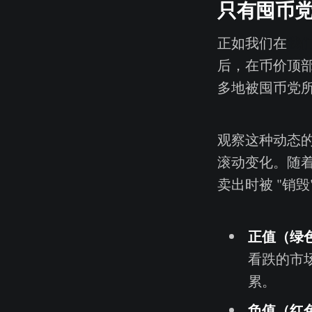
只有囤币
正如我们在
我们
后，在币价顶
多地被囤币党
观察这种动态
滚动变化。随
卖出时被 "销
正值（绿
看跌的市
累。
负值（红