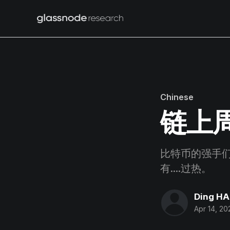
Chinese
链上周
比特币的强手
有....过热。
Ding H
Apr 14, 20