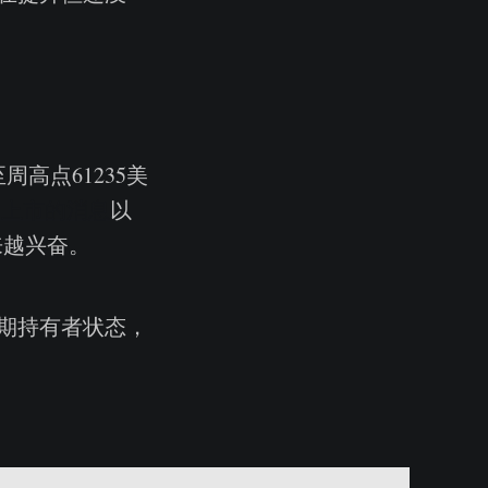
高点61235美
4日上市的消息
以
来越兴奋。
期持有者状态，