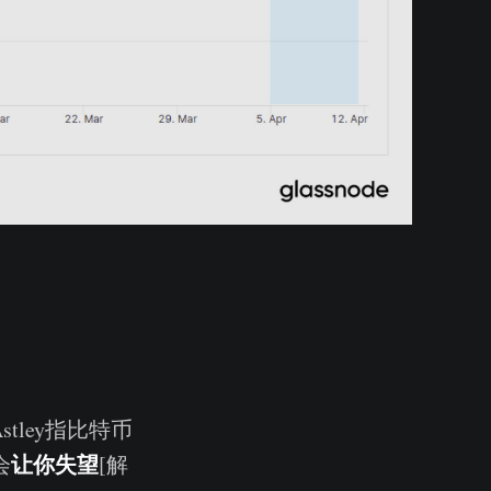
tley指比特币
让你失望
会
[解