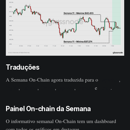
Traduções
A Semana On-Chain agora traduzida para o
Espanhol
,
Inglês
,
Italiano
,
Chinês
,
Japonês
,
Francês
e
Turco
.
Painel On-chain da Semana
O informativo semanal On-Chain tem um dashboard
com todos os gráficos em destaque
apresentados aqui
.