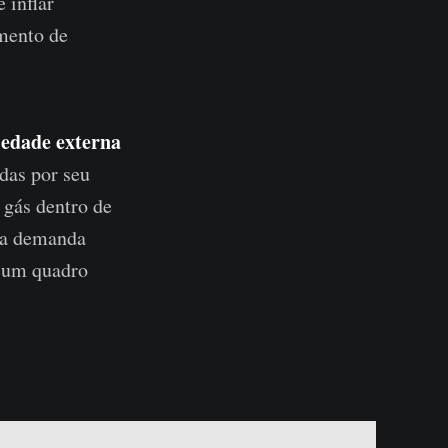
 inflar
mento de
iedade externa
adas por seu
 gás dentro de
a a demanda
a um quadro