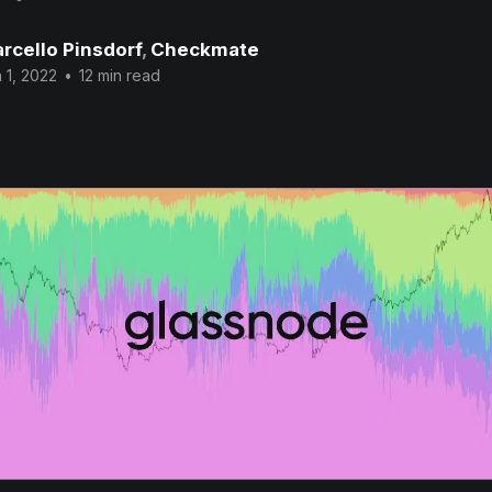
rcello Pinsdorf
,
Checkmate
 1, 2022
•
12 min read