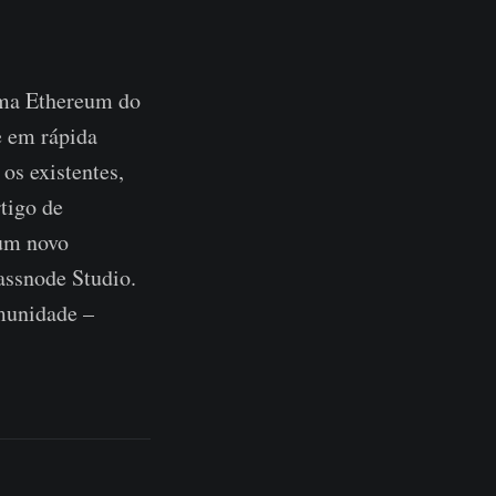
tema Ethereum do
e em rápida
os existentes,
tigo de
 um novo
assnode Studio.
omunidade –