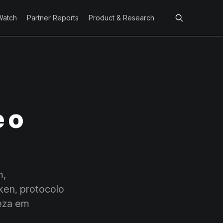
Watch
Partner Reports
Product & Research
 o
m,
ken, protocolo
reza em