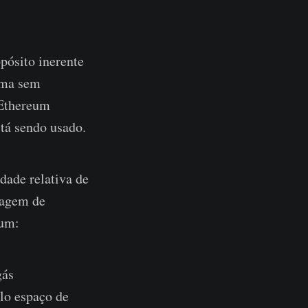
pósito inerente
orma sem
 Ethereum
tá sendo usado.
dade relativa de
tagem de
eum:
gás
lo espaço de