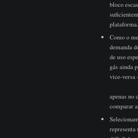
bloco escas
suficientem
plataforma
Como o mer
demanda do
de uso espe
gás ainda 
vice-versa 
absoluta c
apenas no c
comparar a
Selecionamo
representa