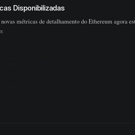
as Disponibilizadas
 novas métricas de detalhamento do Ethereum agora est
o:
efinido Explorando o Etherverse
e Breakdown (Relative)
e Breakdown (Absolute)
ansaction Type (Absolute)
nsaction Type (Relative)