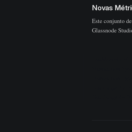
Novas Métric
Este conjunto de
Glassnode Studi
Dashboard Pré-D
Transaction Typ
Transaction Typ
Gas Usage by Tr
Gas Usage by Tra