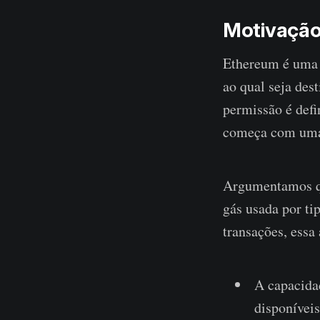
Motivação
Ethereum é uma 
ao qual seja des
permissão é defi
começa com uma t
Argumentamos qu
gás usada por ti
transações, essa
A capacida
disponívei