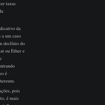
cer taxas
da
dicativo da
s a um caso
m declínio do
at ou Ether e
e
taxa
entrando
vo é
thereum.
ações, pois
to, é mais