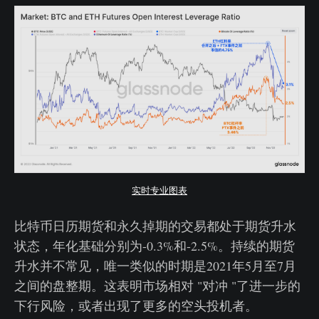
实时专业图表
比特币日历期货和永久掉期的交易都处于期货升水
状态，年化基础分别为-0.3%和-2.5%。持续的期货
升水并不常见，唯一类似的时期是2021年5月至7月
之间的盘整期。这表明市场相对 "对冲 "了进一步的
下行风险，或者出现了更多的空头投机者。