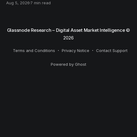
Aug 5, 2026
7 min read
than capitulation, and an options market priced for
nothing while sentiment reacts to everything.
Glassnode Research – Digital Asset Market Intelligence
©
2026
Terms and Conditions
Privacy Notice
Contact Support
Powered by Ghost