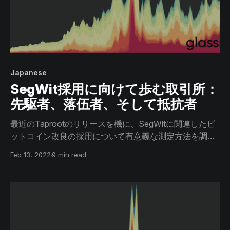
Japanese
SegWit採用に向けて歩む取引所：
先駆者、落伍者、そして抵抗者
最近のTaprootのリリースを機に、SegWitに関連したビ
ットコイン改良の採用について有意義な測定方法を調査
するとともに、取引所とそのSegWit採用へスポットライ
Feb 13, 2022
9 min read
トを当てる。