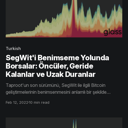
Turkish
SegWit'i Benimseme Yolunda
Borsalar: Öncüler, Geride
Kalanlar ve Uzak Duranlar
Taproot'un son sürümünü, SegWit ile ilgili Bitcoin
geliştirmelerinin benimsenmesini anlamlı bir şekilde
ölçmenin yollarını araştırmak için bir fırsat olarak
Feb 12, 2022
10 min read
görüyoruz; aynı zamanda, borsalara ve onların SegWit'in
benimsemesi konusuna odaklanıp detaylı bir şekilde
inceliyoruz.