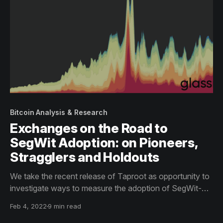
Bitcoin Analysis & Research
Exchanges on the Road to
SegWit Adoption: on Pioneers,
Stragglers and Holdouts
We take the recent release of Taproot as opportunity to
investigate ways to measure the adoption of SegWit-
related Bitcoin improvements in a meaningful way;
Feb 4, 2022
9 min read
simultaneously, we put a spotlight on exchanges and