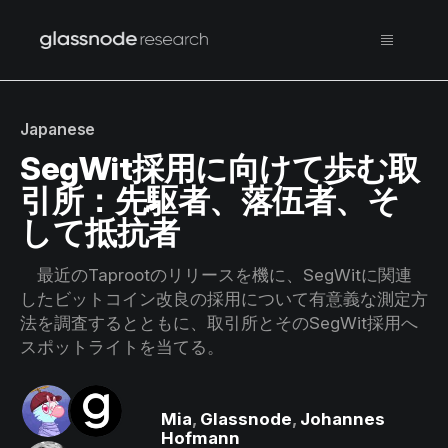
Japanese
SegWit採用に向けて歩む取
引所：先駆者、落伍者、そ
して抵抗者
最近のTaprootのリリースを機に、SegWitに関連
したビットコイン改良の採用について有意義な測定方
法を調査するとともに、取引所とそのSegWit採用へ
スポットライトを当てる。
Mia
,
Glassnode
,
Johannes
Hofmann