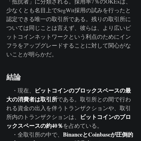
「抵抗者」に分類される。採用率7％のOKExは、
少なくとも名目上でSegWit採用の試みを行ったと
認定できる唯一の取引所である。残りの取引所に
ついては同じことは言えず、彼らは、より広いビ
ットコインネットワークという利点のためにイン
フラをアップグレードすることに対して関心がな
いことが明らかだ。
結論
ビットコインのブロックスペースの最
・現在、
大の消費者は取引所
である。取引所との間で行わ
れる資金の出入を伴うトランザクションや、取引
ビットコインのブロ
所内のトランザクションは、
ックスペースの約40％
を占めている。
BinanceとCoinbaseが圧倒的
・全取引所の中で、