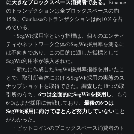
に大きなブロックスペース消費者である。
Binance
のトランザクションは全ブロックスペースの約
15％、Coinbaseのトランザクションは約10％を占
めている。
・SegWit採用率という指標は、個々のエンティ
ティやネットワーク全体のSegWit採用率を測るに
は不向きであり、この目的に適した指標として
SegWit利用率が導入された。
・新たに作成したSegWit採用率指標を用いたこ
とで、取引所全体におけるSegWit採用の実態のス
ナップショットを取得できた。調査した18つの取
6つは全面的にSegWitを採用し
引所のうち、
、もう
最後の6つは
6つはまだ採用に苦戦しており、
SegWit採用に向けてほとんど努力していない
こと
がわかった。
・ビットコインのブロックスペース消費者のト