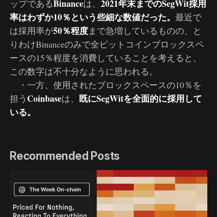
Binance
2021年末までのSegWit採用
ップである
は、
率はわずか10％という些細な数値だった。
最近で
50％程度
は採用率が
まで急増しているものの、と
りわけBinanceのみで全ビットコインブロックスペ
ースの15％程度を消費していることを考えると、
この数字は不十分なように思われる。
・一方、使用されたブロックスペースの10％を
Coinbase
既にSegWitを全面的に採用して
担う
は、
いる。
Recommended Posts