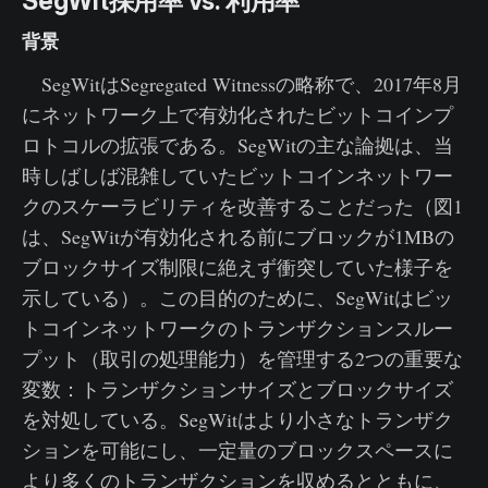
SegWit採用率 vs. 利用率
背景
SegWitはSegregated Witnessの略称で、2017年8月
にネットワーク上で有効化されたビットコインプ
ロトコルの拡張である。SegWitの主な論拠は、当
時しばしば混雑していたビットコインネットワー
クのスケーラビリティを改善することだった（図1
は、SegWitが有効化される前にブロックが1MBの
ブロックサイズ制限に絶えず衝突していた様子を
示している）。この目的のために、SegWitはビッ
トコインネットワークのトランザクションスルー
プット（取引の処理能力）を管理する2つの重要な
変数：トランザクションサイズとブロックサイズ
を対処している。SegWitはより小さなトランザク
ションを可能にし、一定量のブロックスペースに
より多くのトランザクションを収めるとともに、