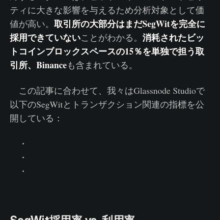
ティに大きな影響を与えるため分析対象として価
取引所の大部分はまだSegWitを完全に
値が高い。
採用できていない
消耗されたビッ
ことがわかる。
トコインブロックスペースの15％を単独で担う取
引所、Binance
も含まれている。
この記事に合わせて、我々はGlassnode Studioで
以下のSegWitとトランザクション関連の指標を公
開している：
・
SegWit採用率
・
Taproot採用率
・
使用済みトランザクションアウトプットタイ
プの割合