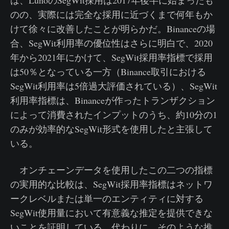
は、LunoのSegWit採用は2017年後半に始まったも
のの、実際には完全な採用に近づくまで何年もか
けて徐々に改善したことが明らかだ。Binanceの場
合、SegWit利用率の優位性はさらに明白で、2020
年から2021年にかけて、SegWit採用率指標で採用
は50％となっている一方（Binance取引における
SegWit利用率は5倍過大評価されている）、SegWit
利用率指標は、Binanceが作ったトランザクション
によって消費されたインプットのうち、約10分の1
のみが効率的なSegWit形式を使用したと主張して
いる。
オンチェーンデータを使用したこの二つの指標
の実用的な比較は、SegWit採用率指標はネットワ
ークレベルまたは単一のエンティティに対する
SegWit使用量において有意義な推定を提供できな
いことを証明している。代わりに、そのような推