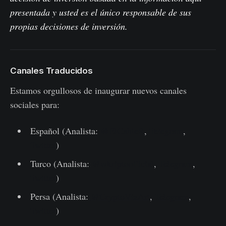
presentada y usted es el único responsable de sus
propias decisiones de inversión.
Canales Traducidos
Estamos orgullosos de inaugurar nuevos canales
sociales para:
Español (Analista:
@ElCableR
,
Telegram
,
Twitter
)
Turco (Analista:
@wkriptoofficial
,
Telegram
,
Twitter
)
Persa (Analista:
@CryptoVizArt
,
Telegram
,
Twitter
)