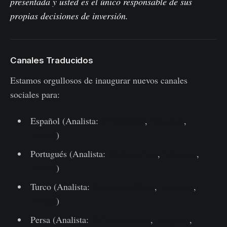
presentada y usted es el único responsable de sus
propias decisiones de inversión.
Canales Traducidos
Estamos orgullosos de inaugurar nuevos canales
sociales para:
Español (Analista:
@ElCableR
,
Telegram
,
Twitter
)
Portugués (Analista:
@pins_cripto
,
Telegram
,
Twitter
)
Turco (Analista:
@wkriptoofficial
,
Telegram
,
Twitter
)
Persa (Analista:
@CryptoVizArt
,
Telegram
,