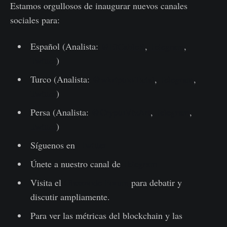
Estamos orgullosos de inaugurar nuevos canales
sociales para:
Español (Analista:
@ElCableR
,
Telegram
,
Twitter
)
Turco (Analista:
@wkriptoofficial
,
Telegram
,
Twitter
)
Persa (Analista:
@CryptoVizArt
,
Telegram
,
Twitter
)
Síguenos en
Twitter
Únete a nuestro canal de
Telegram
Visita el
Glassnode Forum
para debatir y
discutir ampliamente.
Para ver las métricas del blockchain y las