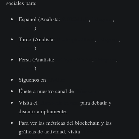
sociales para:
Español (Analista:
@ElCableR
,
Telegram
,
Twitter
)
Turco (Analista:
@wkriptoofficial
,
Telegram
,
Twitter
)
Persa (Analista:
@CryptoVizArt
,
Telegram
,
Twitter
)
Síguenos en
Twitter
Únete a nuestro canal de
Telegram
Visita el
Glassnode Forum
para debatir y
discutir ampliamente.
Para ver las métricas del blockchain y las
gráficas de actividad, visita
Glassnode Studio