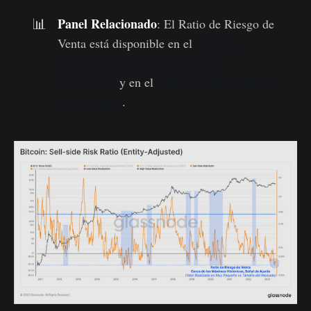
Panel Relacionado
📊
: El Ratio de Riesgo de
Venta está disponible en el
panel de
Ganancias y Pérdidas Realizadas
(Avanzado)
y en el
Ajustado Por Entidades
(Profesional)
.