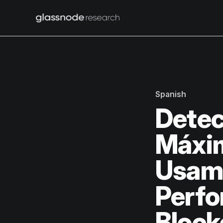
Spanish
Dete
Máxim
Usam
Perfor
Block