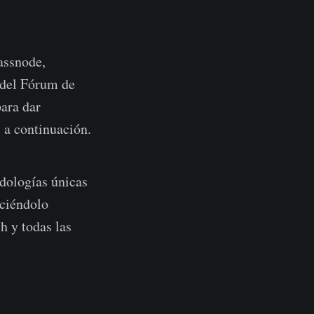
assnode,
 del Fórum de
para dar
 a continuación.
dologías únicas
aciéndolo
h y todas las