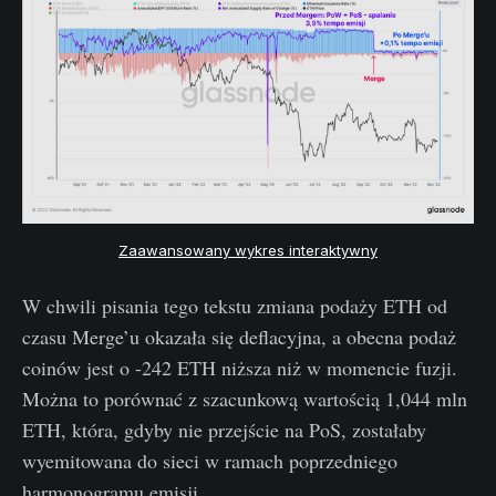
Zaawansowany wykres interaktywny
W chwili pisania tego tekstu zmiana podaży ETH od
czasu Merge’u okazała się deflacyjna, a obecna podaż
coinów jest o -242 ETH niższa niż w momencie fuzji.
Można to porównać z szacunkową wartością 1,044 mln
ETH, która, gdyby nie przejście na PoS, zostałaby
wyemitowana do sieci w ramach poprzedniego
harmonogramu emisji.