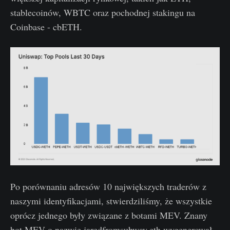
stablecoinów, WBTC oraz pochodnej stakingu na
Coinbase - cbETH.
Po porównaniu adresów 10 największych traderów z
naszymi identyfikacjami, stwierdziliśmy, że wszystkie
oprócz jednego były związane z botami MEV. Znany
bot MEV o nazwie jaredfromsubway.eth wygenerował