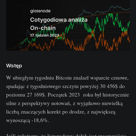
Wstęp
W ubiegłym tygodniu Bitcoin znalazł wsparcie cenowe,
spadając z tygodniowego szczytu powyżej 30 456$ do
poziomu 27 169$. Początek 2023 roku był historycznie
silne z perspektywy notowań, z wyjątkowo niewielką
liczbą znaczących korekt po drodze, z największą
wynoszącą -18,6%.
Jeśli założymy, że listopadowy dołek jest rzeczywiście