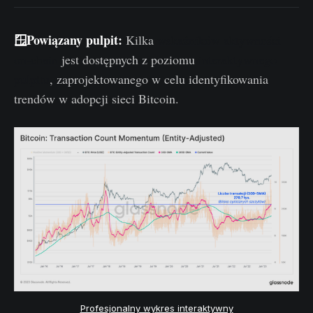
🪟Powiązany pulpit:
Kilka
wskaźników aktywności
on-chain
jest dostępnych z poziomu
interaktywnego
pulpitu
, zaprojektowanego w celu identyfikowania
trendów w adopcji sieci Bitcoin.
Profesjonalny wykres interaktywny