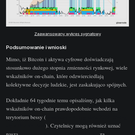
Zaawansowany wykres sygnałowy
Podsumowanie i wnioski
Mimo, iż Bitcoin i aktywa cyfrowe doświadczają
stosunkowo dużego stopnia zmienności rynkowej, wiele
wskaźników on-chain, które odzwierciedlają
kolektywne decyzje ludzkie, jest zaskakująco spójnych.
Dokładnie 64 tygodnie temu opisaliśmy, jak kilka
wskaźników on-chain prawdopodobnie wchodzi na
terytorium bessy (
newsletter z 4. tygodnia 2022: Sizing
Up a Bitcoin Bear
). Czytelnicy mogą również uznać
naszą
recenzję spadków z maja 2021 roku
za