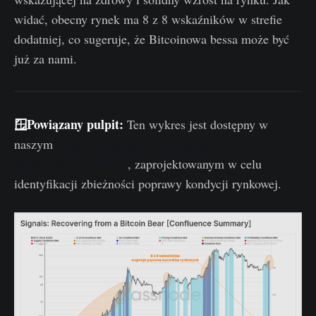
widać, obecny rynek ma 8 z 8 wskaźników w strefie
dodatniej, co sugeruje, że Bitcoinowa bessa może być
już za nami.
🪟Powiązany pulpit:
Ten wykres jest dostępny w
naszym
Pulpicie Sygnałów Informujących O
Wychodzeniu Z Bessy
, zaprojektowanym w celu
identyfikacji zbieżności poprawy kondycji rynkowej.