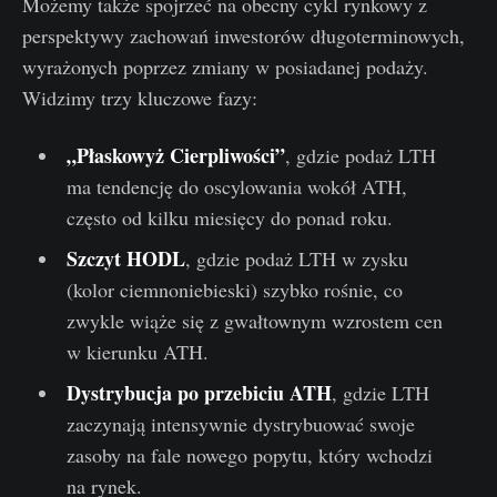
Możemy także spojrzeć na obecny cykl rynkowy z
perspektywy zachowań inwestorów długoterminowych,
wyrażonych poprzez zmiany w posiadanej podaży.
Widzimy trzy kluczowe fazy:
„Płaskowyż Cierpliwości”
, gdzie podaż LTH
ma tendencję do oscylowania wokół ATH,
często od kilku miesięcy do ponad roku.
Szczyt HODL
, gdzie podaż LTH w zysku
(kolor ciemnoniebieski) szybko rośnie, co
zwykle wiąże się z gwałtownym wzrostem cen
w kierunku ATH.
Dystrybucja po przebiciu ATH
, gdzie LTH
zaczynają intensywnie dystrybuować swoje
zasoby na fale nowego popytu, który wchodzi
na rynek.