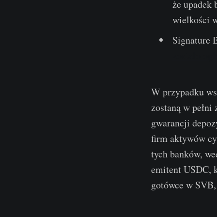
że upadek 
wielkości w
Signature 
zostało og
W przypadku wsp
zostaną w pełni
gwarancji depoz
firm aktywów cy
tych banków, wee
emitent USDC, k
gotówce w SVB, 