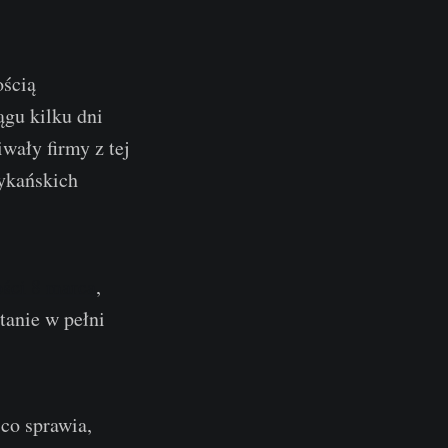
ością
gu kilku dni
wały firmy z tej
rykańskich
ości 8 marca
,
tanie w pełni
 co sprawia,