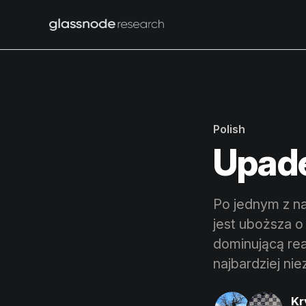
Polish
Upade
Po jednym z n
jest uboższa o
dominującą re
najbardziej ni
Kr