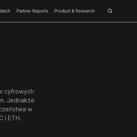
Watch
Partner Reports
Product & Research
ów cyfrowych
om. Jednakże
eczeństwa w
C i ETH.