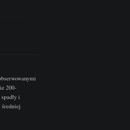
tygodniowej
o obserwowanymi
ie 200-
 spadły i
 średniej