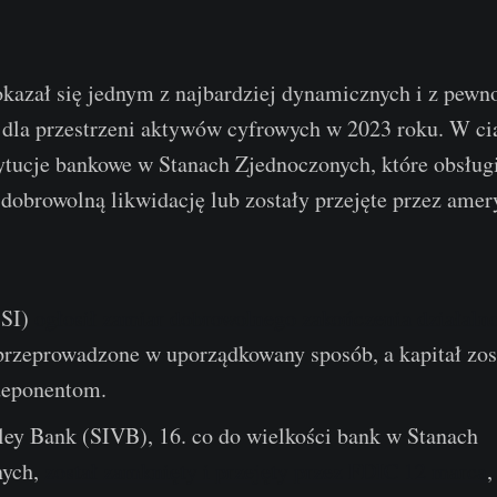
okazał się jednym z najbardziej dynamicznych i z pewn
 dla przestrzeni aktywów cyfrowych w 2023 roku. W cią
ytucje bankowe w Stanach Zjednoczonych, które obsługi
 dobrowolną likwidację lub zostały przejęte przez ame
(SI)
ogłosił zamiar dobrowolnego zakończenia działaln
przeprowadzone w uporządkowany sposób, a kapitał zos
deponentom.
lley Bank (SIVB), 16. co do wielkości bank w Stanach
nych,
został zamknięty i przejęty przez FDIC 12 marca
,