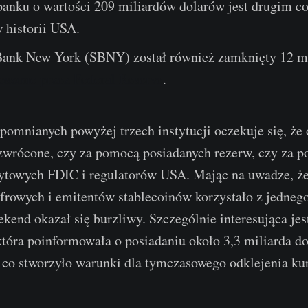
banku o wartości 209 miliardów dolarów jest drugim c
 historii USA.
Bank New York (SBNY) został również zamknięty 12 m
łoszone przez Federal Reserve
.
omnianych powyżej trzech instytucji oczekuje się, że
 zwrócone, czy za pomocą posiadanych rezerw, czy za 
ytowych FDIC i regulatorów USA. Mając na uwadze, że
frowych i emitentów stablecoinów korzystało z jednego
kend okazał się burzliwy. Szczególnie interesująca jest
tóra poinformowała o posiadaniu około 3,3 miliarda d
co stworzyło warunki dla tymczasowego odklejenia ku