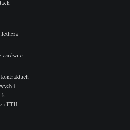
tach
 Tethera
y zarówno
 kontraktach
wych i
 do
 za ETH.