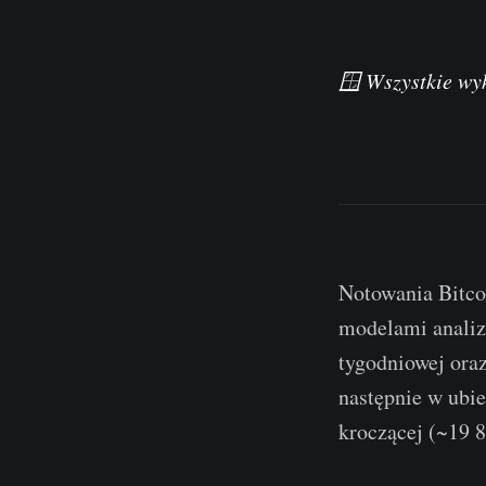
🪟 Wszystkie wy
Analizy On-Cha
Notowania Bitco
modelami analiz
tygodniowej oraz
następnie w ubie
kroczącej (~19 8