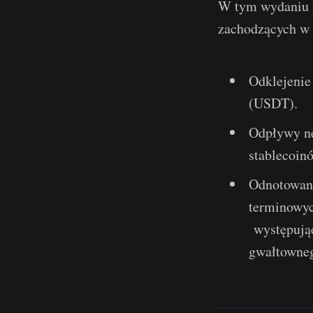
W tym wydaniu n
zachodzących w s
Odklejenie 
(USDT).
Odpływy ne
stablecoin
Odnotowani
terminowy
występując
gwałtowneg