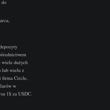
o do
arca,
co
 depozyty
pośrednictwem
 wiele dużych
 lub wielu z
 firma Circle,
olarów w
rsu 1$ za USDC.