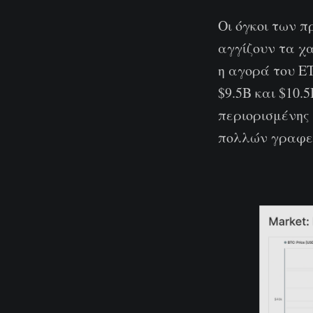
Οι όγκοι των 
αγγίζουν τα χ
η αγορά του E
$9.5B και $10.
περιορισμένης
πολλών γραφεί