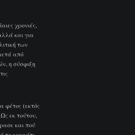
ίαιες χρονιές,
αλλά και για
λιτική των
μετά από
ν, η σύσφιξη
τις
ια φέτος (εκτός
 Ως εκ τούτου,
έρασε και πού
τό το κομμάτι