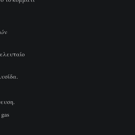
κών
τελευταίο
λυσίδα.
ευση.
 gas