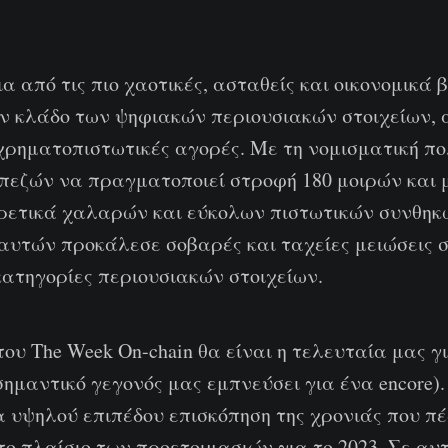
α από τις πιο χαοτικές, ασταθείς και οικονομικά β
ον κλάδο των ψηφιακών περιουσιακών στοιχείων, 
χρηματοπιστωτικές αγορές. Με τη νομισματική πο
πεζών να πραγματοποιεί στροφή 180 μοιρών και 
ιρετικά χαλαρών και εύκολων πιστωτικών συνθηκώ
αυτών προκάλεσε σοβαρές και ταχείες μειώσεις σ
κατηγορίες περιουσιακών στοιχείων.
του The Week On-chain θα είναι η τελευταία μας γ
σημαντικό γεγονός μας εμπνεύσει για ένα encore).
α υψηλού επιπέδου επισκόπηση της χρονιάς που π
ο πλαίσιο των προετοιμασιών για το 2023. Σε αυ