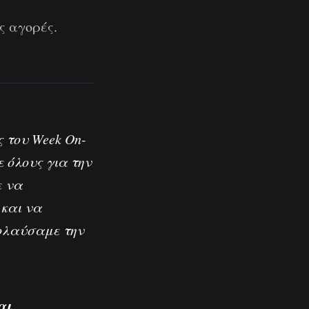
ς αγορές.
 του Week On-
ε όλους για την
ε να
και να
πολαύσαμε την
αι