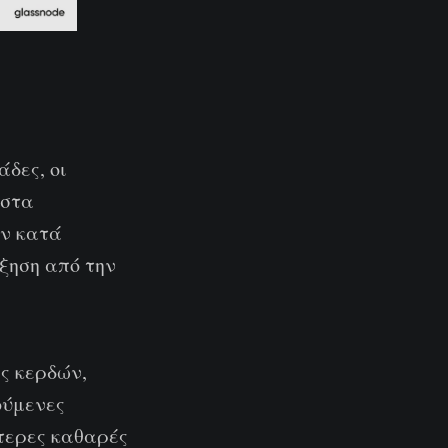
άδες, οι
 στα
αν κατά
ξηση από την
ς κερδών,
ούμενες
ύτερες καθαρές