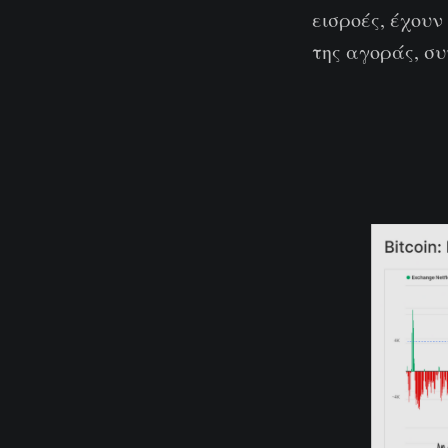
εισροές, έχου
της αγοράς, σ