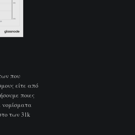
των που
μους είτε από
ήσουμε ποιες
α νομίσματα
στο των 31k