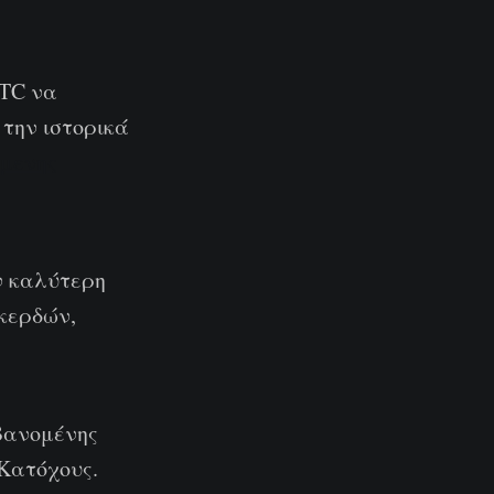
BTC να
 την ιστορικά
ύμενης
ν καλύτερη
κερδών,
βανομένης
Κατόχους.