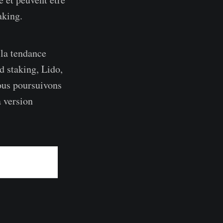
aking.
 la tendance
d staking, Lido,
ous poursuivons
a version