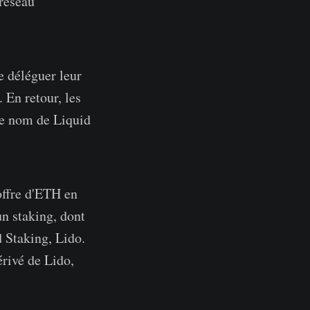
réseau
e déléguer leur
 En retour, les
le nom de Liquid
offre d'ETH en
un staking, dont
d Staking, Lido.
érivé de Lido,