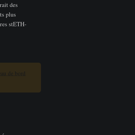
rait des
ts plus
aires stETH-
eau de bord