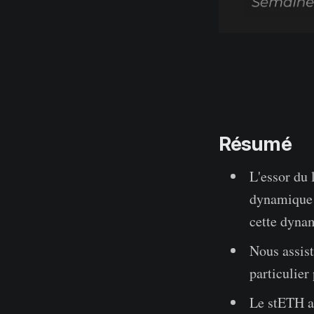
Résumé
L'essor du 
dynamique d
cette dyna
Nous assist
particulier
Le stETH a 