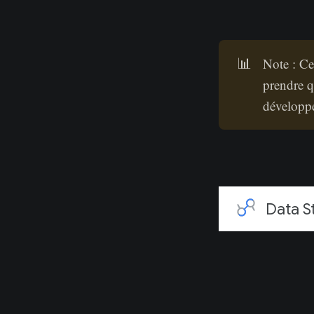
📊
Note : Ce
prendre q
développé