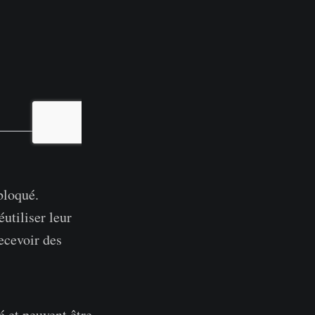
bloqué.
utiliser leur
ecevoir des
é et peuvent être