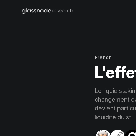
French
L'eff
Le liquid stak
changement dan
devient particu
liquidité du st