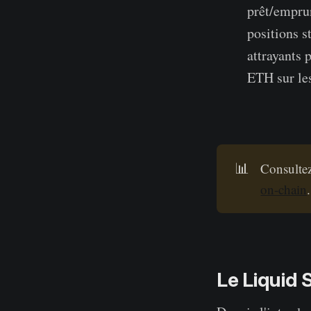
prêt/emprun
positions s
attrayants 
ETH sur le
📊
Consultez
on-chain
.
Le Liquid 