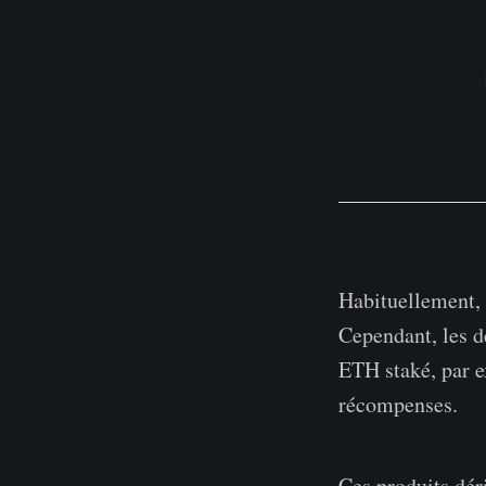
Habituellement, l
Cependant, les dé
ETH staké, par e
récompenses.
Ces produits dér