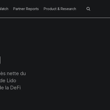
Watch
Partner Reports
Product & Research
g
rès nette du
 de Lido
de la DeFi