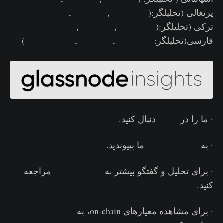
پرتغالی (تحلیلگر:(
@pins_cripto
Twitter
,
Telegram
,
ترکی (تحلیلگر:(
@wkriptoofficial
Twitter
,
Telegram
,
فارسی(تحلیلگر:
@CryptoVizArt
Twitter
,
Telegram
,
)
· ما را در
توییتر
دنبال کنید.
· به
کانال تلگرامی
ما بپیوندید.
· برای تحلیل و گفتگو بیشتر به
فروم گلسنود
مراجعه
کنید.
· برای مشاهده معیارهای on-chain، به
استودیو گلسنود