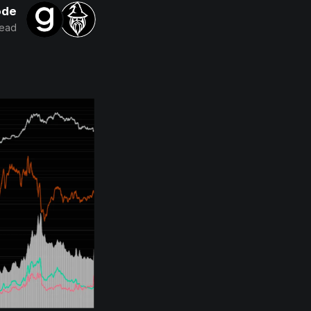
ode
read