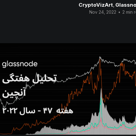
CryptoVizArt
,
Glassn
Nov 24, 2022
•
2 min 