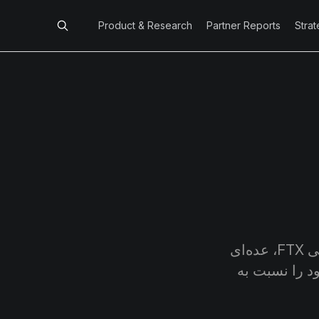
Product & Research
Partner Reports
Stra
بر اساس برخی معیارهای آنچین به نظر می‌رسد که پس از سقوط صرافی FTX، عده‌ای
د را نسبت به