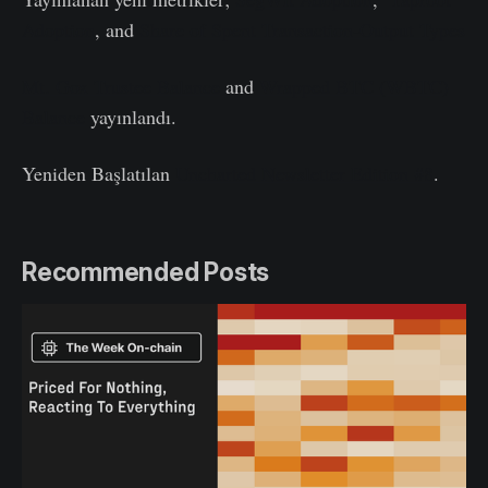
Adoption
, and
Share of Spent Transaction-Output Types
Mt. Gox Trustee Balance
and
Wrapped BTC (WBTC)
Balance
yayınlandı.
Yeniden Başlatılan
Uncharted Newsletter Edition #8
.
Recommended Posts