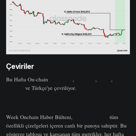
Çeviriler
Bu Hafta On-chain
İspanyolca
,
İtalyanca
,
Çince
,
Japonca
ve Türkçe'ye çevriliyor.
Onchain Haftalık Pano
Week Onchain Haber Bülteni,
burada bulunan
tüm
özellikli çizelgeleri içeren canlı bir panoya sahiptir. Bu
gösterge tablosu ve kapsanan tüm metrikler, her hafta