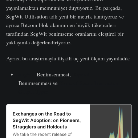
yayınlamaktan memnuniyet duyuyoruz. Bu parçada,
SegWit Utilisation adlı yeni bir metrik tanıtıyoruz ve
ayrıca Bitcoin blok alanının en büyük tüketicileri
tarafından SegWit benimseme oranlarını eleştirel bir
yaklaşımla değerlendiriyoruz.
Ayrıca bu araştırmayla ilişkili üç yeni ölçüm yayınladık:
SegWit
Benimsenmesi,
Taproot
Benimsenmesi ve
Share of Spent Transaction-
Output Types
Exchanges on the Road to
SegWit Adoption: on Pioneers,
Stragglers and Holdouts
We take the recent release of