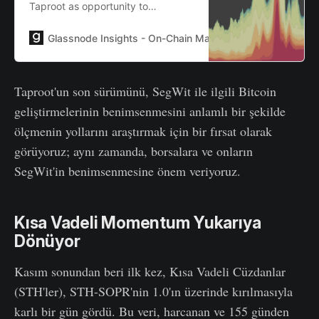
Taproot as opportunity to
investigate ways to measure the
adoption of SegWit-related Bitcoin
Glassnode Insights - On-Chain Market Intelligence
Joh
improvements in a meaningful way;
simultaneously, we put a spotlight
on exchanges and their SegWit
Taproot'un son sürümünü, SegWit ile ilgili Bitcoin
adoption.
geliştirmelerinin benimsenmesini anlamlı bir şekilde
ölçmenin yollarını araştırmak için bir fırsat olarak
görüyoruz; aynı zamanda, borsalara ve onların
SegWit'in benimsenmesine önem veriyoruz.
Kısa Vadeli Momentum Yukarıya
Dönüyor
Kasım sonundan beri ilk kez, Kısa Vadeli Cüzdanlar
(STH'ler), STH-SOPR'nin 1.0'ın üzerinde kırılmasıyla
karlı bir gün gördü. Bu veri, harcanan ve 155 günden