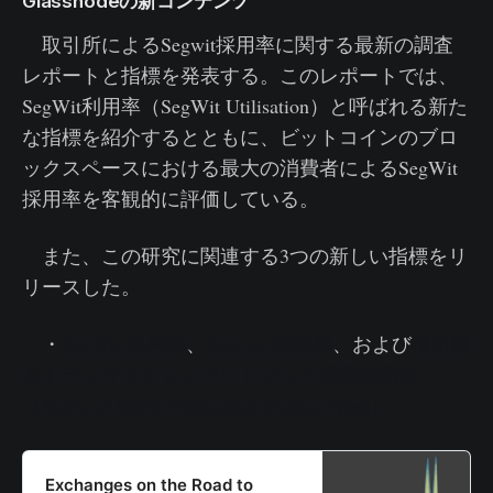
Glassnodeの新コンテンツ
取引所によるSegwit採用率に関する最新の調査
レポートと指標を発表する。このレポートでは、
SegWit利用率（SegWit Utilisation）と呼ばれる新た
な指標を紹介するとともに、ビットコインのブロ
ックスペースにおける最大の消費者によるSegWit
採用率を客観的に評価している。
また、この研究に関連する3つの新しい指標をリ
リースした。
・
SegWit 採用率
、
Taproot 採用率
、および
使用済
みトランザクションアウトプット種類別割合
（Share of Spent Transaction-Output Types）
Exchanges on the Road to