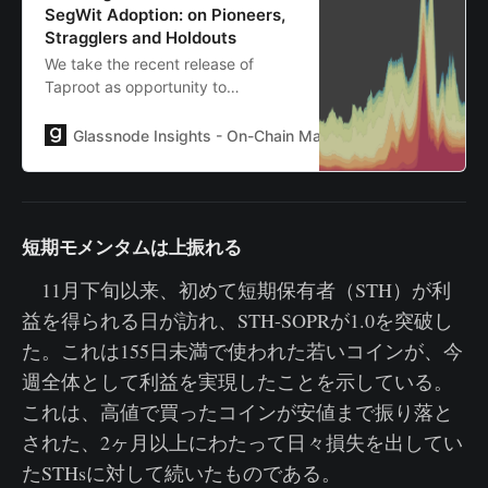
SegWit Adoption: on Pioneers,
Stragglers and Holdouts
We take the recent release of
Taproot as opportunity to
investigate ways to measure the
adoption of SegWit-related Bitcoin
Glassnode Insights - On-Chain Market Intelligence
Joh
improvements in a meaningful way;
simultaneously, we put a spotlight
on exchanges and their SegWit
adoption.
短期モメンタムは上振れる
11月下旬以来、初めて短期保有者（STH）が利
益を得られる日が訪れ、STH-SOPRが1.0を突破し
た。これは155日未満で使われた若いコインが、今
週全体として利益を実現したことを示している。
これは、高値で買ったコインが安値まで振り落と
された、2ヶ月以上にわたって日々損失を出してい
たSTHsに対して続いたものである。