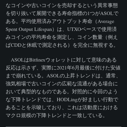
なコインや古いコインを売却するという異常事態
を切り抜いて展開できる寿命指標の1つがASOLで
ある。平均使用済みアウトプット寿命（Average
Spent Output Lifespan）は、UTXOベースで使用済
みコインの平均寿命を測定し、コイン数量（例え
ばCDDと休眠で測定される）を完全に無視する。
ASOLはBitfinexウォレットに対して意味のある
反応は示さず、実際に2021年6月最後に付けた安値
まで崩れている。ASOLの上昇トレンドは、通常、
強気相場で古いコインの広範な流通がある場合に
おいて典型的なものである。対照的に今回のよう
な下降トレンドでは、HODLingが好ましい行動で
あることを示唆しており、これは活動度における
マクロ規模の下降トレンドと一致している。