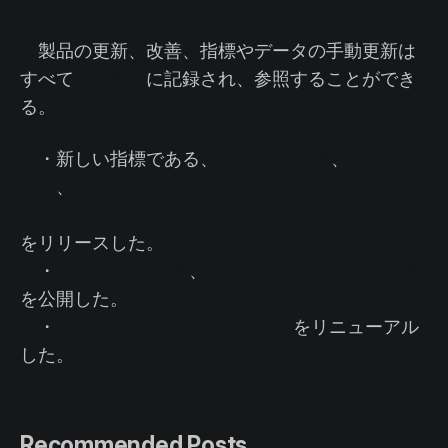
製品アップデート
製品の更新、改善、指標やデータの手動更新は
すべて
変更履歴
に記録され、参照することができ
る。
・新しい指標である、
SegWit 採用率
、
Taproot 採
用率
、
使用済みトランザクションアウトプット種
類別割合（Share of Spent Transaction-Output Types）
をリリースした。
・
Mt.Gox 信託残高
、
Wrapped BTC (WBTC) 残高
を公開した。
・
Uncharted Newsletter Edition #8
をリニューアル
した。
Recommended Posts