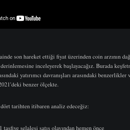
ainde son hareket ettiği fiyat üzerinden coin arzının da
derinlemesine inceleyerek başlayacağız. Burada keşfet
asındaki yatırımcı davranışları arasındaki benzerlikler ve
21'deki benzer ölçekte.
ört tarihten itibaren analiz edeceğiz:
 tasfiye şelalesi satış olayından hemen önce