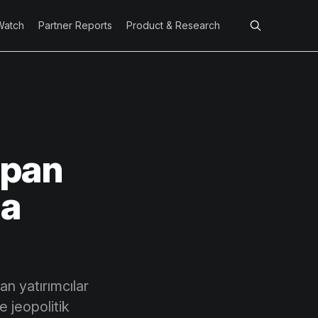
Watch
Partner Reports
Product & Research
apan
na
an yatırımcılar
 jeopolitik