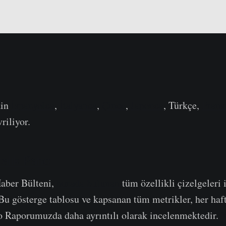
ain
İspanyolca
,
İtalyanca
,
Çince
,
Japonca
, Türkçe,
Frans
vriliyor.
alık Pano
aber Bülteni,
burada bulunan
tüm özellikli çizelgeleri 
 Bu gösterge tablosu ve kapsanan tüm metrikler, her haft
o Raporumuzda daha ayrıntılı olarak incelenmektedir.
Y