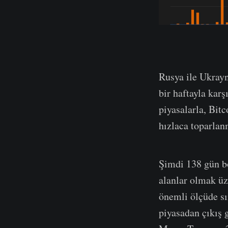
Rusya ile Ukrayn
bir haftayla kar
piyasalarla, Bitc
hızlaca toparla
Şimdi 138 gün b
alanlar olmak üz
önemli ölçüde sı
piyasadan çıkış 