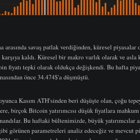
a arasında savaş patlak verdiğinden, küresel piyasalar 
şı karşıya kaldı. Küresel bir makro varlık olarak ve asl
oin fiyatı tepki olarak oldukça değişkendi. Bu hafta piy
nmasından önce 34.474$'a düşmüştü.
oyunca Kasım ATH'sinden beri düşüşte olan, çoğu tepey
ere, birçok Bitcoin yatırımcısı düşük fiyatlara mahkum
nandılar. Bu haftaki bültenimizde, büyük yatırımcılar a
gibi görünen parametreleri analiz edeceğiz ve mevcut pi