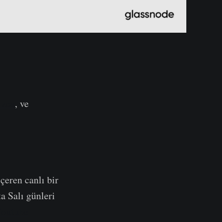
ızca
, ve
içeren canlı bir
a Salı günleri
outube