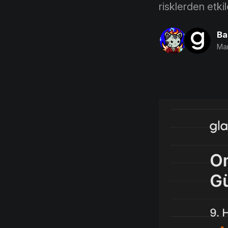
risklerden etk
Ba
Mar