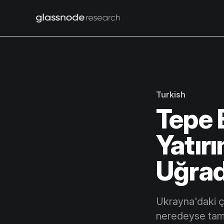
Turkish
Tepe 
Yatır
Uğrad
Ukrayna'daki ça
neredeyse tama