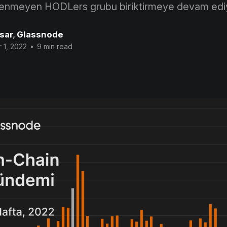
ilenmeyen HODLers grubu biriktirmeye devam edi
sar
,
Glassnode
 1, 2022
•
9 min read