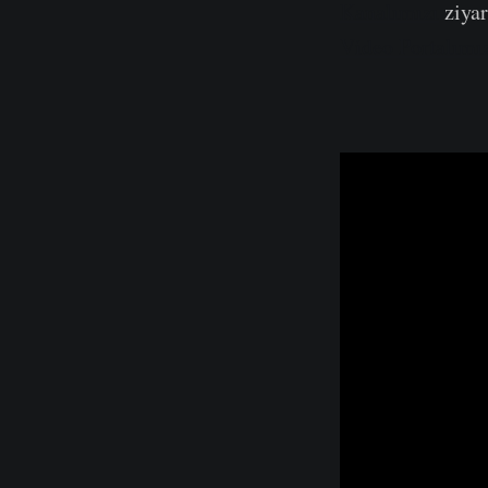
Kanalımızı
ziyar
Video Portalımı