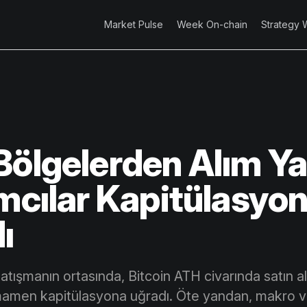
Market Pulse
Week On-chain
Strategy 
Bölgelerden Alım Y
ımcılar Kapitülasyo
ı
tışmanın ortasında, Bitcoin ATH civarında satın al
men kapitülasyona uğradı. Öte yandan, makro ve