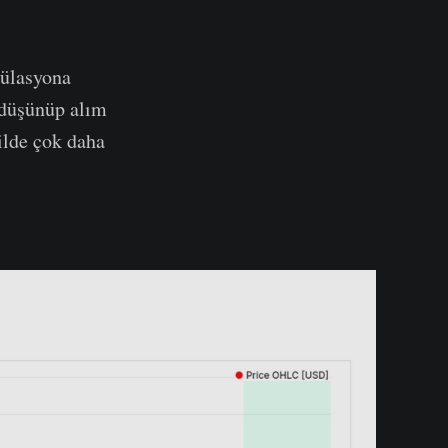
tülasyona
k düşünüp alım
kilde çok daha