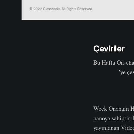
Çeviriler
Bu Hafta On-ch
Portekizce
'ye çe
Onchain Haft
Week Onchain H
panoya sahiptir.
yayınlanan Vide