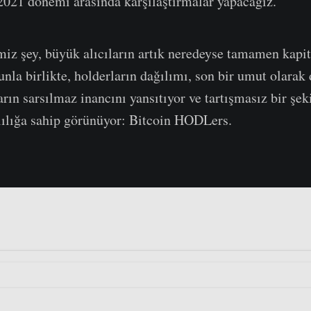
21 dönemi arasında karşılaştırmalar yapacağız.
iz şey, büyük alıcıların artık neredeyse tamamen kapi
unla birlikte, holderların dağılımı, son bir umut olara
arın sarsılmaz inancını yansıtıyor ve tartışmasız bir şe
lılığa sahip görünüyor: Bitcoin HODLers.