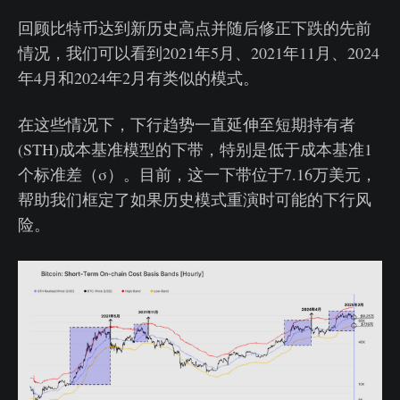
回顾比特币达到新历史高点并随后修正下跌的先前
情况，我们可以看到2021年5月、2021年11月、2024
年4月和2024年2月有类似的模式。
在这些情况下，下行趋势一直延伸至短期持有者
(STH)成本基准模型的下带，特别是低于成本基准1
个标准差（σ）。目前，这一下带位于7.16万美元，
帮助我们框定了如果历史模式重演时可能的下行风
险。