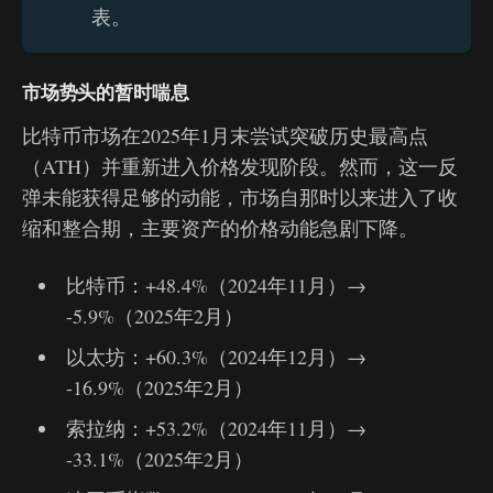
表。
市场势头的暂时喘息
比特币市场在2025年1月末尝试突破历史最高点
（ATH）并重新进入价格发现阶段。然而，这一反
弹未能获得足够的动能，市场自那时以来进入了收
缩和整合期，主要资产的价格动能急剧下降。
比特币：+48.4%（2024年11月）→
-5.9%（2025年2月）
以太坊：+60.3%（2024年12月）→
-16.9%（2025年2月）
索拉纳：+53.2%（2024年11月）→
-33.1%（2025年2月）