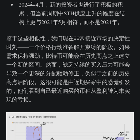
2024年4月，新的投资者也进行了积极的积
累，但当前周期中STH供应上升的幅度在结
构上更与2021年5月相符，而不是2024年。
鉴于这些相似性，我们现在非常接近市场的决定性
时刻——一个价格行动准备解开束缚的阶段。如果
需求保持强劲，比特币可能会在历史高点之上建立
一个新的区间。然而，缺乏持续的买入压力可能会
导致一个更深的分配驱动修正，类似于之前的历史
高点后阶段。这很可能是由近期买家中的恐慌引发
的，他们看到自己最近购买的币种从盈利转为未实
现的亏损。