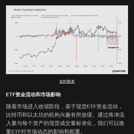
实时图表
ETF资金流动和市场影响
随着市场进入收缩阶段，基于现货ETF资金流动，
比特币和以太坊的机构兴趣有所放缓。通过将净流
入量与每个资产的现货成交量标准化，我们可以衡
量ETF对市场动态的影响和权重。