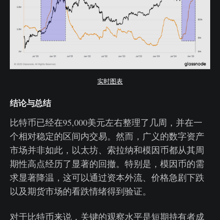
实时图表
结论与总结
比特币已经在95,000美元左右整理了几周，并在一
个相对稳定的区间内交易。然而，广义的数字资产
市场并非如此，以太坊、索拉纳和模因币都从其周
期性高点经历了显著的回撤。特别是，模因币的需
求显著降温，这可以通过资本外流、价格急剧下跌
以及期货市场的看跌情绪得到验证。
对于比特币来说，关键的观察水平是短期持有者成