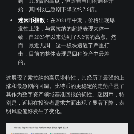
到了11.8倍的高点，但随着当前的调整开
始，其回报已急剧下降至约7.6倍。
迷因币指数
：在2024年中期，价格出现爆
发性上涨，与索拉纳的超越表现大体一
致，自2023年以来达到了5.2倍的高点。然
而，最近几周，这一板块遭遇了严重打
击，目前的整体表现是四种资产中最差
的。
这展现了索拉纳的高贝塔特性，其经历了最强的上
涨和最急剧的回调。比特币的更稳定的走势凸显了
其作为数字资产领域基准回报的韧性。迷因币，特
别是，近期在投资者需求方面出现了显著下降，表
明风险偏好发生了变化。