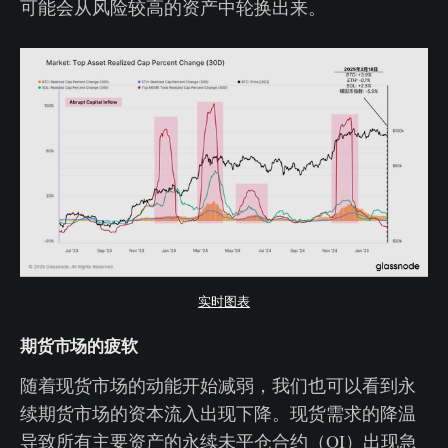
可能会从风险较高的资产中轮换出来。
实时图表
期货市场的疲软
随着现货市场的动能开始减弱，我们也可以看到永
续期货市场的资本流入出现下降。现货需求的降温
导致所有主要资产的永续未平仓合约（OI）出现急