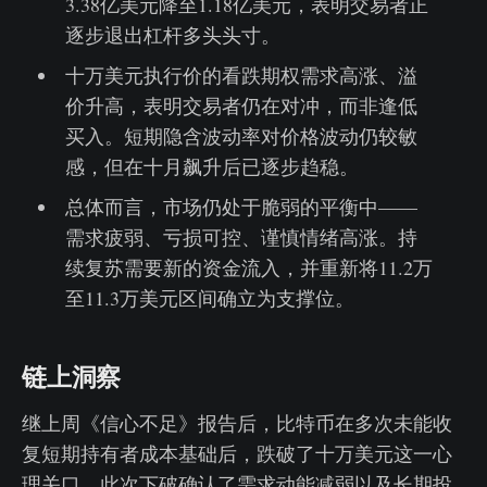
3.38亿美元降至1.18亿美元，表明交易者正
逐步退出杠杆多头头寸。
十万美元执行价的看跌期权需求高涨、溢
价升高，表明交易者仍在对冲，而非逢低
买入。短期隐含波动率对价格波动仍较敏
感，但在十月飙升后已逐步趋稳。
总体而言，市场仍处于脆弱的平衡中——
需求疲弱、亏损可控、谨慎情绪高涨。持
续复苏需要新的资金流入，并重新将11.2万
至11.3万美元区间确立为支撑位。
链上洞察
继上周《信心不足》报告后，比特币在多次未能收
复短期持有者成本基础后，跌破了十万美元这一心
理关口。此次下破确认了需求动能减弱以及长期投