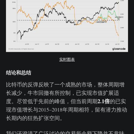
实时图表
结论和总结
比特币的反弹反映了一个成熟的市场，整体周期增
长减少，牛市回撤有所控制，已实现市值扩展适
2.1倍
度。尽管低于先前的峰值，但当前周期
的已实
现市值增长与2015–2018年周期相符，留有潜力推动
长期内的狂热扩张空间。
我们还澄清了广泛讨论的交易所余额下降并不意味