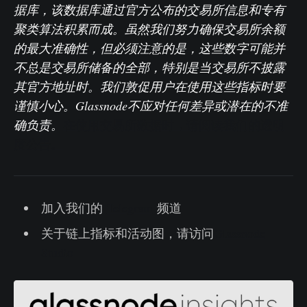
据库，该数据库通过官方公布的交易所信息和专有
聚类算法积累而成。虽然我们努力确保交易所余额
的最大准确性，但必须注意的是，这些数字可能并
不总是交易所储备的全部，特别是当交易所不披露
其官方地址时。我们敦促用户在使用这些指标时要
谨慎小心。Glassnode不应对任何差异或潜在的不准
确负责。
在使用交易所数据时，请阅读我们的透明
度公告。
加入我们的
Telegram
频道
关于链上指标和活动图，请访问
Glassnode
Studio