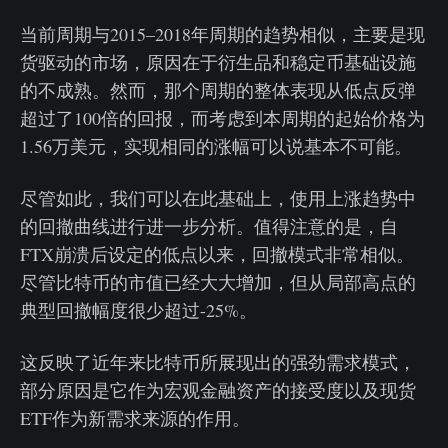
当前周期与2015–2018年周期的趋势相似，主要是现
货驱动的市场，原因在于衍生品和稳定币基础设施
的不成熟。然而，那个周期的整体表现从低点反弹
超过了100倍的回报，而考虑到本周期的起始价格为
1.56万美元，实现相同的涨幅可以说基本不可能。
尽管如此，我们可以在此基础上，使用上涨趋势中
的回撤曲线进行进一步分析。值得注意的是，自
FTX崩溃后设定的低点以来，回撤模式非常相似。
尽管比特币的市值已经大大增加，但从局部高点的
典型回撤幅度很少超过-25%。
这反映了近年来比特币所展现出的强劲需求模式，
部分原因是它作为宏观金融资产的接受度以及现货
ETF作为新需求来源的作用。