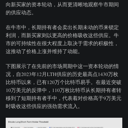
向新买家的资本轮动，从而更清晰地观察牛市期间
的供应动态。
在牛市中，长期持有者会卖出长期未动的币来锁定
利润，而新买家则以更高的价格吸收这些供应。牛
市的可持续性在很大程度上取决于需求的积极性，
这推动了价格上涨并维持了动能。
下图展示了在先前的市场周期中这一资本轮动的情
况，自2023年12月LTH供应的历史最高点1430万枚
比特币以来，已有120万个比特币易手。在最近突破
10万美元的反弹中，110万枚比特币从长期持有者转
移到了短期持有者手中，代表着对价格高于9万美元
时吸收这些供应的强劲需求流入。