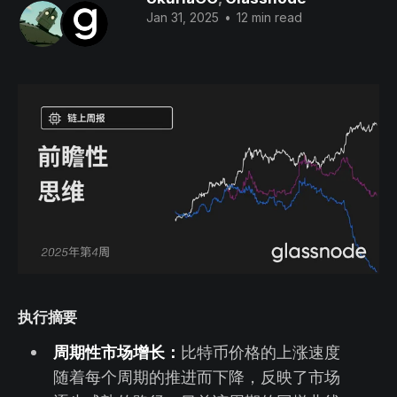
Jan 31, 2025
•
12 min read
执行摘要
周期性市场增长：
比特币价格的上涨速度
随着每个周期的推进而下降，反映了市场