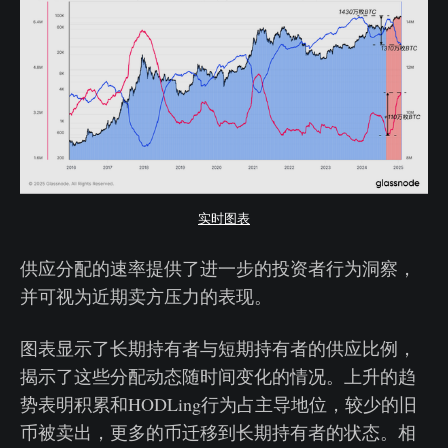
实时图表
供应分配的速率提供了进一步的投资者行为洞察，
并可视为近期卖方压力的表现。
图表显示了长期持有者与短期持有者的供应比例，
揭示了这些分配动态随时间变化的情况。上升的趋
势表明积累和HODLing行为占主导地位，较少的旧
币被卖出，更多的币迁移到长期持有者的状态。相