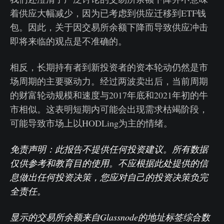
着供应大幅减少，因为已考虑到供应迁移到ETF钱
包。因此，关于因交易所余额下降而导致供应冲击
即将来临的观点是不准确的。
相反，长期持有者到新投资者的资本轮动仍然是市
场周期的主要驱动力。经过两波卖出后，当前周期
的财富轮动规模和速度与2017年底和2021年初的牛
市相似。这表明短期内可能会出现需求枯竭阶段，
可能导致市场上以HODLing为主的情绪。
免责声明：此报告不提供任何投资建议。所有数据
仅供参考和教育目的使用。不应根据此处提供的信
息做出任何投资决策，您应对自己的投资决策负完
全责任。
显示的交易所余额来自Glassnode的地址标签综合数