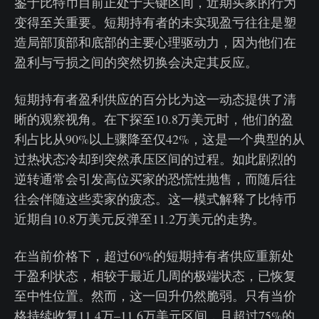
鉴于比特币目前正处于关键区间，近期买家的行为
变得至关重要。短期持有者的未实现盈亏往往是塑
造局部顶部和底部的主要心理驱动力，因为他们在
盈利与亏损之间的突然切换会决定其反应。
短期持有者盈利供应的百分比为这一动态提供了清
晰的观察视角。在下探至10.8万美元时，他们的盈
利占比从90%以上骤降至仅42%，这是一个典型的从
过热状态冷却到突然承压区间的过程。如此剧烈的
逆转通常会引发高位买家的恐慌性抛售，而随后往
往会伴随这些卖家的疲态。这一模式解释了比特币
近期自10.8万美元反弹至11.2万美元的走势。
在当前价格下，超过60%的短期持有者供应重新处
于盈利状态，相较于最近几周的极端状态，已恢复
至中性位置。然而，这一回升仍然脆弱。只有当价
格持续收复11.4万–11.6万美元区间，且超过75%的