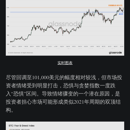
实时图表
尽管回调至101,000美元的幅度相对较浅，但市场投
资者情绪受到明显打击，恐惧与贪婪指数一度跌
入“恐惧”区间。导致情绪骤变的一个潜在原因，是
投资者担心市场可能形成类似2021年周期的双顶结
构。