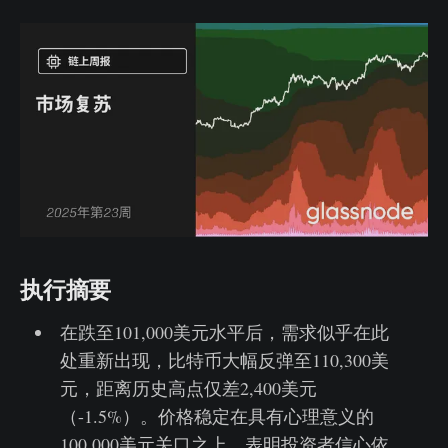
执行摘要
在跌至101,000美元水平后，需求似乎在此
处重新出现，比特币大幅反弹至110,300美
元，距离历史高点仅差2,400美元
（-1.5%）。价格稳定在具有心理意义的
100,000美元关口之上，表明投资者信心依