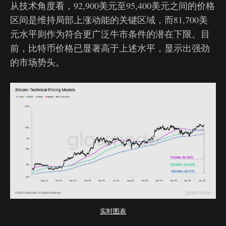
从技术角度看，92,900美元至95,400美元之间的价格
区间是维持局部上涨动能的关键区域，而81,700美
元水平则作为符合更广泛牛市条件的潜在下限。目
前，比特币价格已显著高于上述水平，显示出强劲
的市场势头。
实时图表