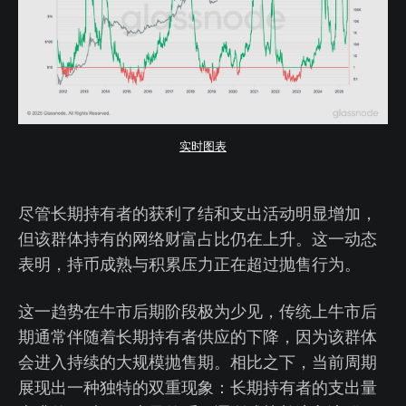
实时图表
尽管长期持有者的获利了结和支出活动明显增加，
但该群体持有的网络财富占比仍在上升。这一动态
表明，持币成熟与积累压力正在超过抛售行为。
这一趋势在牛市后期阶段极为少见，传统上牛市后
期通常伴随着长期持有者供应的下降，因为该群体
会进入持续的大规模抛售期。相比之下，当前周期
展现出一种独特的双重现象：长期持有者的支出量