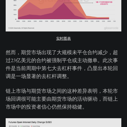
实时图表
然而，期货市场出现了大规模未平仓合约减少，超
过23亿美元的合约被强制平仓或主动撤单。此次事
件是当前周期中第七大去杠杆事件，凸显出本轮回
调是一场显著的去杠杆调整。
链上市场与期货市场之间的这种差异表明，本轮市
场回调很可能主要由期货市场的活动驱动，而链上
市场中的投资者信心仍然保持稳健。