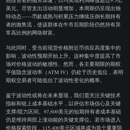
熟投资者的抛售加速，日均实现利润峰值超过9.3亿
美元。尽管支出活动明显增加，本周期仍呈现出独
特动态——币龄成熟与积累压力继续压倒长期持有
者的抛售流，使该群体在牛市后期阶段仍然持有异
常高比例的网络财富。
与此同时，受当前现货价格附近币供应高度集中的
影响，波动性预期开始上升。这种集中度提高了市
场对价格波动的敏感性。然而，各主要期限的期权
平值隐含波动率（ATM IV）仍处于历史低位，表明
期权交易者可能低估了波动性变化的概率。
鉴于波动性或将在未来显现，我们需关注关键技术
指标和链上成本基础水平，以评估市场信心及关键
支撑/阻力区间。97,600美元的短期持有者成本基础
仍是维持局部上涨动能的关键支撑位。若市场进入
价格探索阶段，115,400美元区域将成为首个重要阻