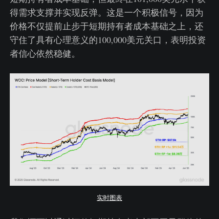
得需求支撑并实现反弹。这是一个积极信号，因为
价格不仅提前止步于短期持有者成本基础之上，还
守住了具有心理意义的100,000美元关口，表明投资
者信心依然稳健。
实时图表