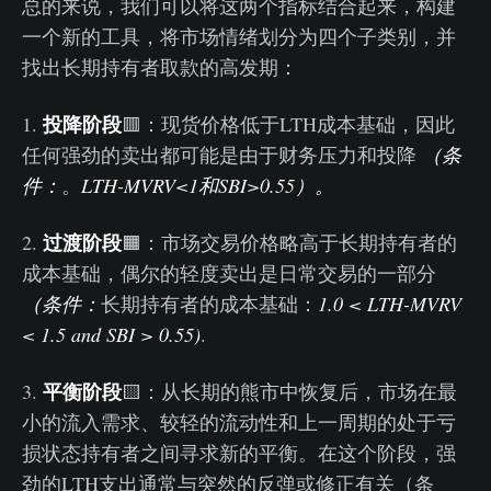
总的来说，我们可以将这两个指标结合起来，构建
一个新的工具，将市场情绪划分为四个子类别，并
找出长期持有者取款的高发期：
投降
阶段
1.
🟥：现货价格低于LTH成本基础，因此
任何强劲的卖出都可能是由于财务压力和投降
（条
件：
。
LTH-MVRV<1
和SBI>0.55
）。
过渡阶段
2.
🟧：市场交易价格略高于长期持有者的
成本基础，偶尔的轻度卖出是日常交易的一部分
（条件：
长期持有者的成本基础：
1.0 < LTH-MVRV
< 1.5 and SBI > 0.55)
.
平衡阶段
3.
🟨：从长期的熊市中恢复后，市场在最
小的流入需求、较轻的流动性和上一周期的处于亏
损状态持有者之间寻求新的平衡。在这个阶段，强
劲的LTH支出通常与突然的反弹或修正有关（条