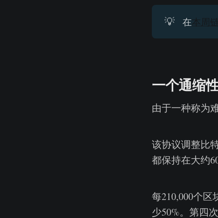
💡
在
本周
一个通缩
由于一种称为
该协议调整比
都保持在大约6
每210,00
少50%。第四