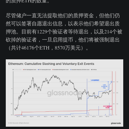
的质押ETH的数量。
尽管储户一直无法提取他们的质押资金，但他们仍
然可以签署自愿退出信息，以表示他们希望退出质
押池。目前有1229个验证者等待退出，以及214个被
砍掉的验证者，一旦启用提币，他们将被强制退出
（共计46176个ETH，8570万美元）。