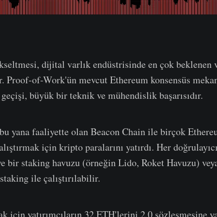
seltmesi, dijital varlık endüstrisinde en çok beklenen 
dir. Proof-of-Work'ün mevcut Ethereum konsensüs mek
 geçişi, büyük bir teknik ve mühendislik başarısıdır.
bu yana faaliyette olan Beacon Chain ile birçok Ethere
alıştırmak için kripto paralarını yatırdı. Her doğrulayıc
 ve bir staking havuzu (örneğin Lido, Roket Havuzu) vey
staking ile çalıştırılabilir.
k için yatırımcıların 32 ETH'lerini 2.0 sözleşmesine y