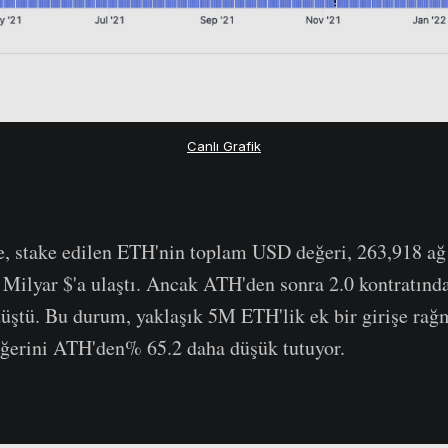
Canlı Grafik
, stake edilen ETH'nin toplam USD değeri, 263,918 ağ 
 Milyar $'a ulaştı. Ancak ATH'den sonra 2.0 kontratın
üştü. Bu durum, yaklaşık 5M ETH'lik ek bir girişe rağm
erini ATH'den% 65.2 daha düşük tutuyor.