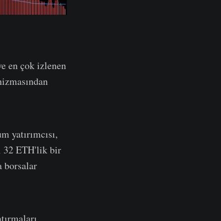
ve en çok izlenen
anizmasından
um yatırımcısı,
ı 32 ETH'lik bir
a borsalar
atırmaları