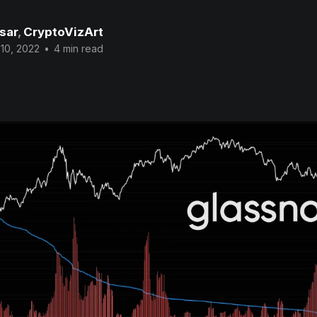
sar
,
CryptoVizArt
 10, 2022
•
4 min read