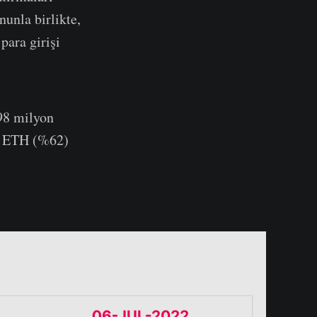
nunla birlikte,
para girişi
98 milyon
n ETH (%62)