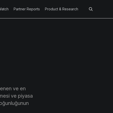
Watch
Partner Reports
Product & Research
klenen ve en
nmesi ve piyasa
 çoğunluğunun