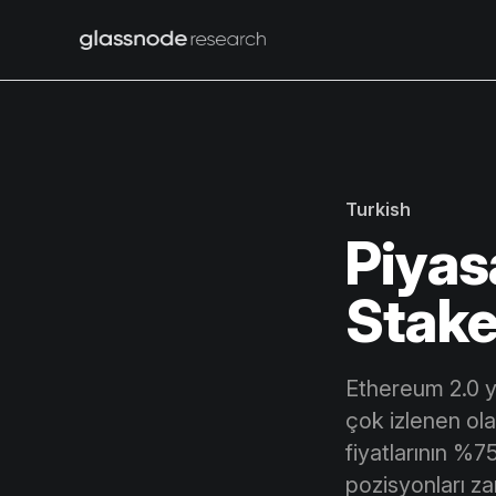
Turkish
Piyas
Stake
Ethereum 2.0 yü
çok izlenen ola
fiyatlarının %
pozisyonları za