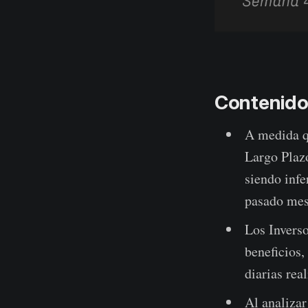
Contenido
A medida qu
Largo Plaz
siendo infe
pasado mes 
Los Invers
beneficios
diarias rea
Al analizar