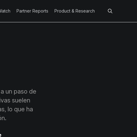
Watch
Partner Reports
Product & Research
 a un paso de
ivas suelen
s, lo que ha
ón.
e