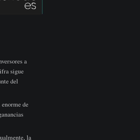
nversores a
ifra sigue
unte del
n enorme de
ganancias
tualmente, la