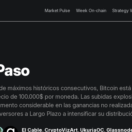
Market Pulse
Week On-chain
Strategy 
Paso
 de máximos históricos consecutivos, Bitcoin está
ecio de 100.000$ por moneda. Las subidas explos
mento considerable en las ganancias no realizada
nversores a Largo Plazo a intensificar su distribuci
El Cable
,
CryptoVizArt
,
UkuriaOC
,
Glassnod