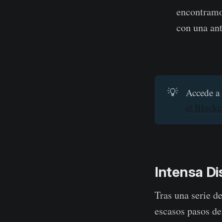
encontramo
con una ant
💡
Accede a 
el Block
Intensa Di
Tras una serie d
escasos pasos d