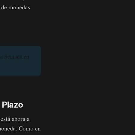
r de monedas
La Semana en
o Plazo
 está ahora a
 moneda. Como en