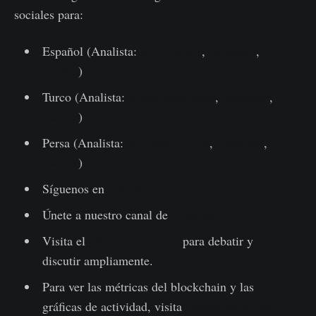
sociales para:
Español (Analista:
@ElCableR
,
Telegram
,
Twitter
)
Turco (Analista:
@wkriptoofficial
,
Telegram
,
Twitter
)
Persa (Analista:
@CryptoVizArt
,
Telegram
,
Twitter
)
Síguenos en
Twitter
Únete a nuestro canal de
Telegram
Visita el
Glassnode Forum
para debatir y
discutir ampliamente.
Para ver las métricas del blockchain y las
gráficas de actividad, visita
Glassnode Studio