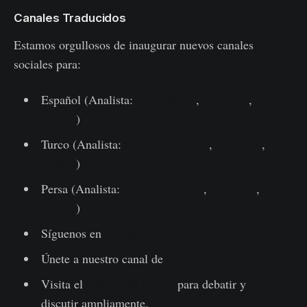
Canales Traducidos
Estamos orgullosos de inaugurar nuevos canales
sociales para:
Español (Analista:
@ElCableR
,
Telegram
,
Twitter
)
Turco (Analista:
@wkriptoofficial
,
Telegram
,
Twitter
)
Persa (Analista:
@CryptoVizArt
,
Telegram
,
Twitter
)
Síguenos en
Twitter
Únete a nuestro canal de
Telegram
Visita el
Glassnode Forum
para debatir y
discutir ampliamente.