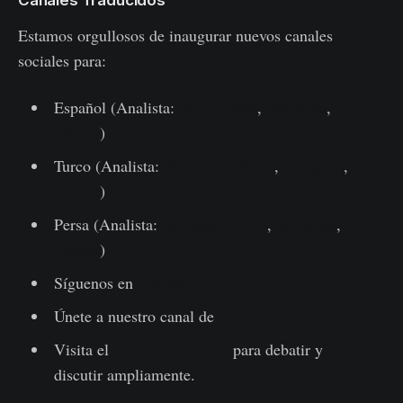
Canales Traducidos
Estamos orgullosos de inaugurar nuevos canales
sociales para:
Español (Analista:
@ElCableR
,
Telegram
,
Twitter
)
Turco (Analista:
@wkriptoofficial
,
Telegram
,
Twitter
)
Persa (Analista:
@CryptoVizArt
,
Telegram
,
Twitter
)
Síguenos en
Twitter
Únete a nuestro canal de
Telegram
Visita el
Glassnode Forum
para debatir y
discutir ampliamente.