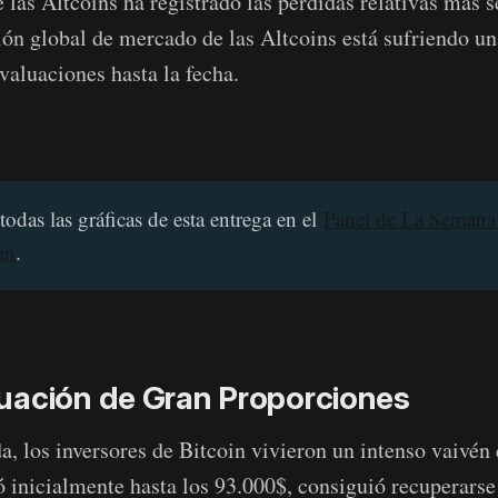
e las Altcoins ha registrado las pérdidas relativas más s
ión global de mercado de las Altcoins está sufriendo un
aluaciones hasta la fecha.
todas las gráficas de esta entrega en el
Panel de La Semana 
in
.
uación de Gran Proporciones
, los inversores de Bitcoin vivieron un intenso vaivén 
 inicialmente hasta los 93.000$, consiguió recuperar