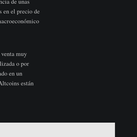
ncia de unas
 en el precio de
o macroeconómico
e venta muy
lizada o por
ado en un
Altcoins están