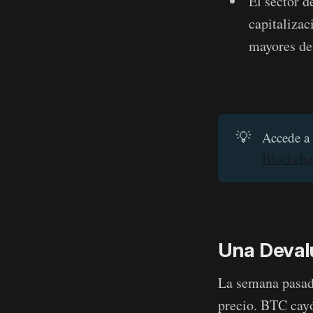
El sector d
capitalizac
mayores dev
💡
Accede a 
Blockcha
Una Deval
La semana pasada
precio. BTC cayó