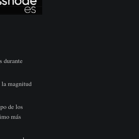
s durante
 la magnitud
upo de los
ximo más