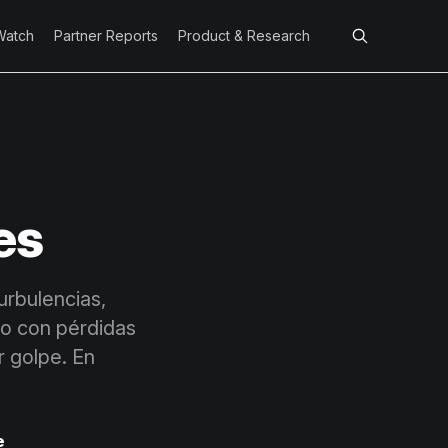
Watch
Partner Reports
Product & Research
es
urbulencias,
do con pérdidas
r golpe. En
e