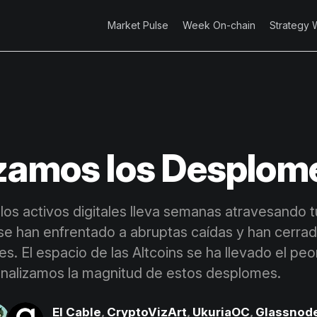
Market Pulse
Week On-chain
Strategy 
zamos los Desplom
los activos digitales lleva semanas atravesando t
 se han enfrentado a abruptas caídas y han cerra
s. El espacio de las Altcoins se ha llevado el peo
analizamos la magnitud de estos desplomes.
El Cable
,
CryptoVizArt
,
UkuriaOC
,
Glassnod