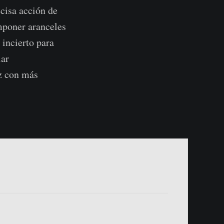
ecisa acción de
mponer aranceles
incierto para
lar
ez con más