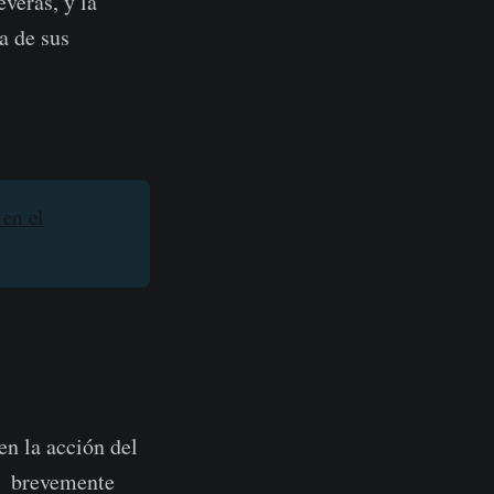
everas, y la
a de sus
en el
en la acción del
se brevemente