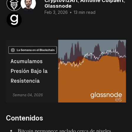
CryptoVizArt
,
Antoine Colpaert
,
Glassnode
Feb 3, 2026
•
13 min read
Contenidos
Bitcoin permanece anclado cerca de niveles