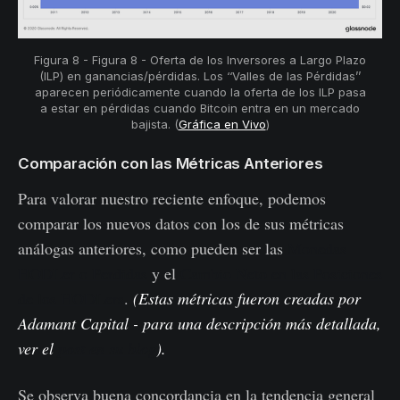
Figura 8 - Figura 8 - Oferta de los Inversores a Largo Plazo
(ILP) en ganancias/pérdidas. Los ‘‘Valles de las Pérdidas’’
aparecen periódicamente cuando la oferta de los ILP pasa
a estar en pérdidas cuando Bitcoin entra en un mercado
bajista. (
Gráfica en Vivo
)
Comparación con las Métricas Anteriores
Para valorar nuestro reciente enfoque, podemos
comparar los nuevos datos con los de sus métricas
análogas anteriores, como pueden ser las
Monedas
HODLer o Perdidas
y el
Cambio Neto en las Posiciones
de los HODLers
.
(Estas métricas fueron creadas por
Adamant Capital - para una descripción más detallada,
ver el
post en su blog
).
Se observa buena concordancia en la tendencia general