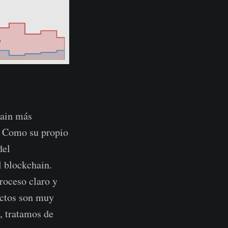
hain más
s. Como su propio
del
l blockchain.
roceso claro y
ectos son muy
, tratamos de