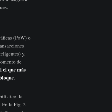
ues.
ráficas (PoW) o
ransacciones
eligentes) y,
 momento de
l el que más
 bloque
.
ilístico, la
. En la Fig. 2