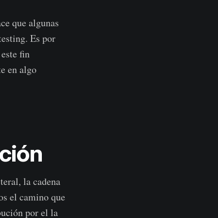
ace que algunas
esting. Es por
este fin
te en algo
ación
teral, la cadena
os el camino que
bución por el la