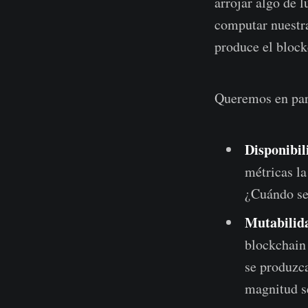
arrojar algo de 
computar nuestra
produce el block
Queremos en part
Disponibil
métricas la
¿Cuándo se
Mutabilida
blockchain
se produzc
magnitud se