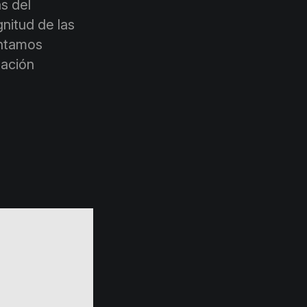
s del
nitud de las
entamos
pación