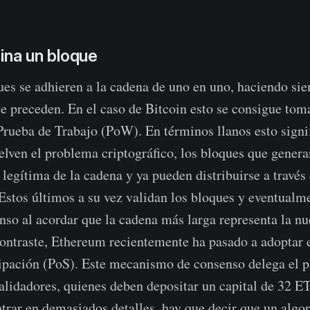
ina un bloque
es se adhieren a la cadena de uno en uno, haciendo sie
le preceden. En el caso de Bitcoin esto se consigue tom
 Prueba de Trabajo (PoW). En términos llanos esto signi
elven el problema criptográfico, los bloques que genera
legítima de la cadena y ya pueden distribuirse a través 
 Estos últimos a su vez validan los bloques y eventualm
enso al acordar que la cadena más larga representa la n
ontraste, Ethereum recientemente ha pasado a adoptar 
ipación (PoS). Este mecanismo de consenso delega el p
alidadores, quienes deben depositar un capital de 32 E
entrar en demasiados detalles, hay que decir que un algo