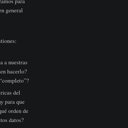
izamos para
en general
stiones:
a a nuestras
 en hacerlo?
 “completo”?
ricas del
ay para que
qué orden de
stos datos?