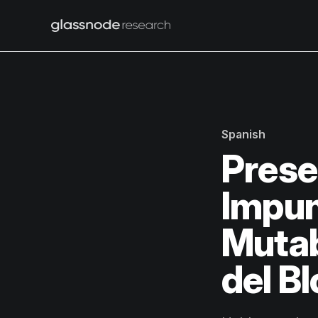
Spanish
Prese
Impun
Mutab
del B