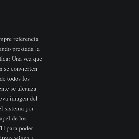
mpre referencia
ando prestada la
fica: Una vez que
n se convierten
de todos los
ente se alcanza
ueva imagen del
el sistema por
apel de los
TH para poder
ritmo asigna a