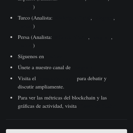
Twitter
)
Turco (Analista:
@wkriptoofficial
,
Telegram
,
Twitter
)
Persa (Analista:
@CryptoVizArt
,
Telegram
,
Twitter
)
Síguenos en
Twitter
Únete a nuestro canal de
Telegram
Visita el
Glassnode Forum
para debatir y
discutir ampliamente.
Para ver las métricas del blockchain y las
gráficas de actividad, visita
Glassnode Studio