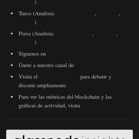
Twitter
)
Turco (Analista:
@wkriptoofficial
,
Telegram
,
Twitter
)
Persa (Analista:
@CryptoVizArt
,
Telegram
,
Twitter
)
Síguenos en
Twitter
Únete a nuestro canal de
Telegram
Visita el
Glassnode Forum
para debatir y
discutir ampliamente.
Para ver las métricas del blockchain y las
gráficas de actividad, visita
Glassnode Studio