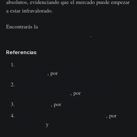
absolutos, evidenciando que el mercado puede empezar
a estar infravalorado.
Encontrarás la
Gráfica en Vivo del Múltiplo de Días
Monetarios Destruidos en Workbench
.
Referencias
Introducing Binary Adjusted BDD, VOCD and
Reserve Risk
, por
Hans Hauge
The Puell Multiple. A New Barometer of
Bitcoin’s Market cycles
, por
cryptopoiesis
Terminal Price
, por
Checkmate
Experiments in Cumulative Destruction
, por
David Puell
y
Willy Woo