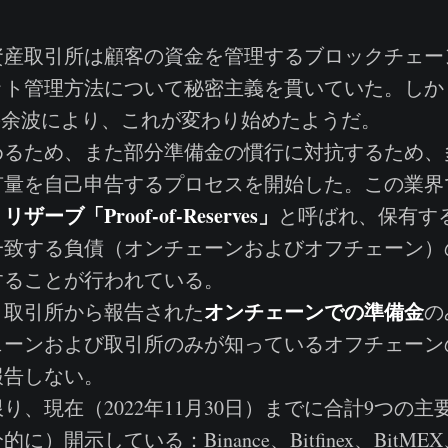
産取引所は顧客の資金を管理するブロックチェー
ト管理方法について秘密主義を貫いていた。しかし、
の余波により、これが変わり始めたようだ。
るため、また部分準備金の慣行に対抗するため、
有量を自己申告するプロセスを開始した。この業界
ーブ「Proof-of-Reserves」
と呼ばれ、保有す
一致する負債（オンチェーンおよびオフチェーン）
することが行われている。
オンチェーンでの準備金
取引所から報告された
の
ェーンおよび取引所のみが知っているオフチェーン
報告しない。
、現在（2022年11月30日）までに合計9つの主
）開示している：Binance、Bitfinex、BitMEX、