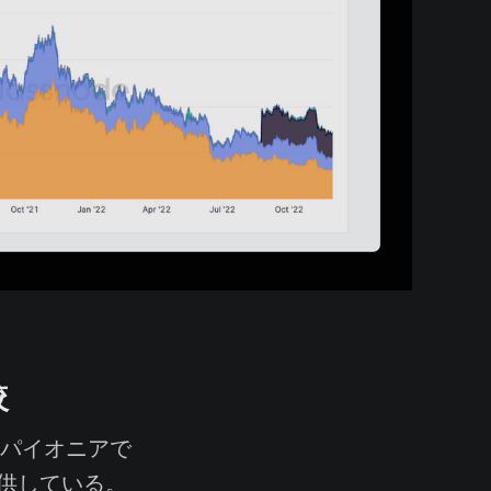
較
のパイオニアで
供している。