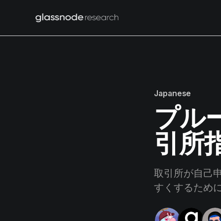
Japanese
プル
引所
取引所が自己
すくするため