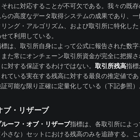
、それに対応することが不可欠である。我々の既存
れらの高度なデータ取得システムの成果であり、一
タリング・アルゴリズム、および取引所に特化した
わせて利用している。
標は、取引所自身によって公式に報告された数字
また常にオンチェーン取引所資金が完全に把握され
取引所残高
とに対する保証するわけではない。
指標
されている実在する残高に対する最良の推定値であ
検証可能な限り正確に定量化している（下記参照）
オブ・リザーブ
プルーフ・オブ・リザーブ
指標は、各取引所によっ
（小さな）セットにおける残高のみを追跡する。こ