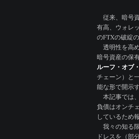
従来、暗号資
有高、ウォレッ
のFTXの破綻
透明性を高め
暗号資産の保
ルーフ・オブ・リザ
チェーン）と
能な形で開示
本記事では、
負債はオンチ
しているため
我々の知る限り
ドレスを（部分的に