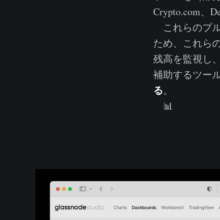
Crypto.com
これらのプル
ため、これら
残高を監視し
補助するツール
る
。
📊
我々の包
覧ください。