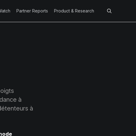
Watch
Partner Reports
Product & Research
oigts
ndance à
 détenteurs à
node