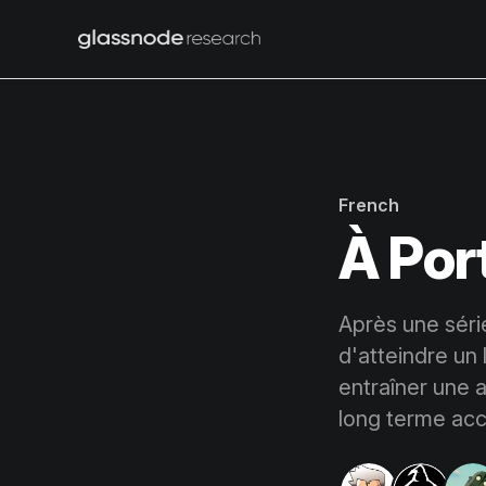
French
À Por
Après une séri
d'atteindre un 
entraîner une a
long terme accé