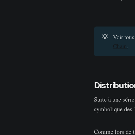
💡
Voir tous
Chain
.
Distributi
Suite à une séri
symbolique des 
Comme lors de to