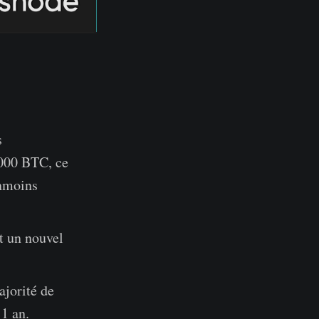
s
 000 BTC, ce
anmoins
t un nouvel
ajorité de
1 an.