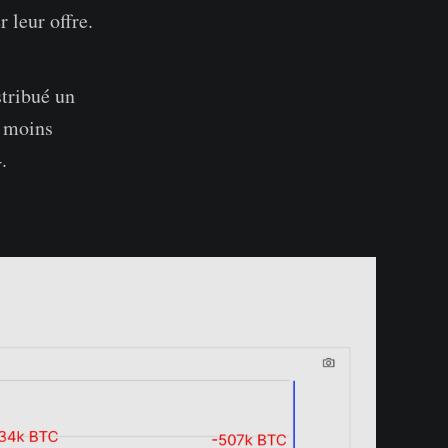
 leur offre.
stribué un
e moins
.