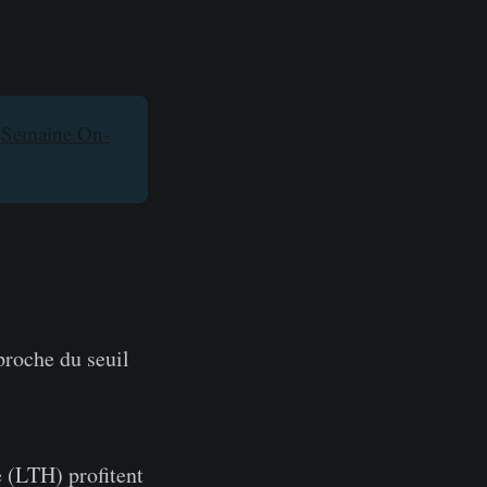
 Semaine On-
proche du seuil
e (LTH) profitent