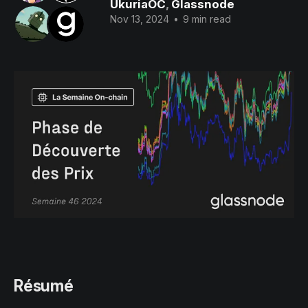
UkuriaOC
,
Glassnode
Nov 13, 2024
•
9 min read
Résumé