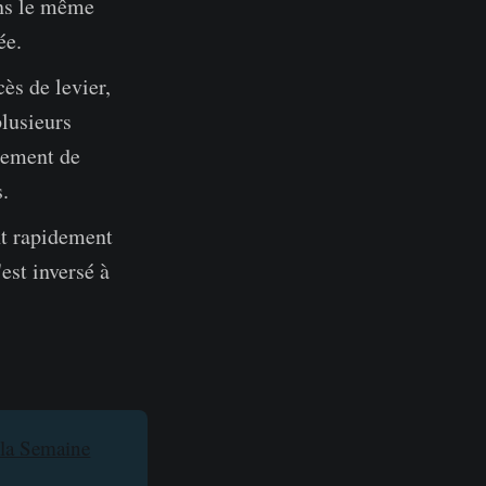
ans le même
ée.
ès de levier,
plusieurs
rement de
.
nt rapidement
'est inversé à
 la Semaine