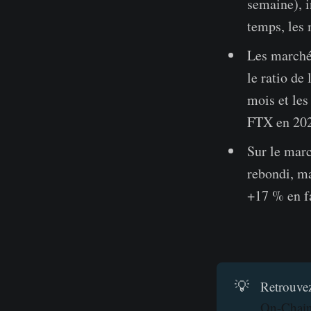
semaine), i
temps, les
Les marchés
le ratio de
mois et les
FTX en 2022
Sur le marc
rebondi, ma
+17 % en fa
💡
Retrouvez
On-Chai