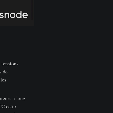
s tensions
s de
 les
nteurs à long
TC cette