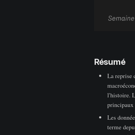
Résumé
La reprise 
macroécono
l'histoire.
principaux 
Les données
terme depui